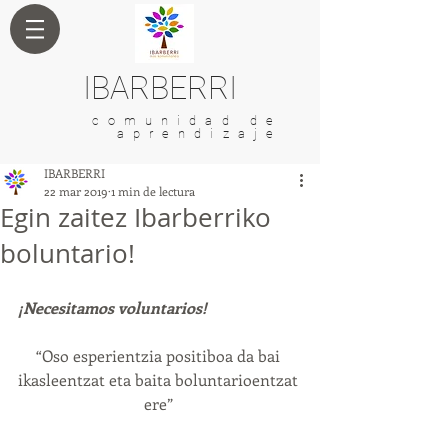
IBARBERRI
comunidad de
aprendizaje
IBARBERRI
22 mar 2019
1 min de lectura
Egin zaitez Ibarberriko
boluntario!
¡Necesitamos voluntarios!
“Oso esperientzia positiboa da bai 
ikasleentzat eta baita boluntarioentzat 
ere” 