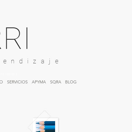
RI
rendizaje
rra españa
IO
SERVICIOS
APYMA
SQRA
BLOG