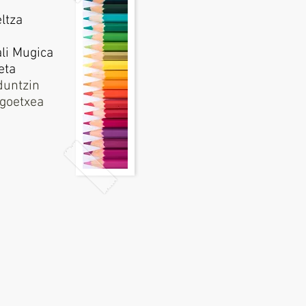
ltza
li Mugica
eta
duntzin
ngoetxea