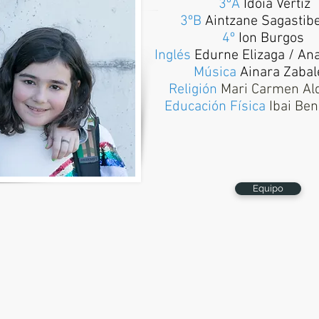
3ºA
Idoia Vértiz
3ºB
Aintzane Sagastibe
4º
Ion Burgos
Inglés
Edurne Elizaga / Ana
Música
Ainara Zabal
Religión
Mari Carmen Al
Educación Física
Ibai Be
Equipo