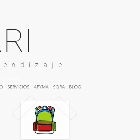
RI
rendizaje
rra españa
IO
SERVICIOS
APYMA
SQRA
BLOG