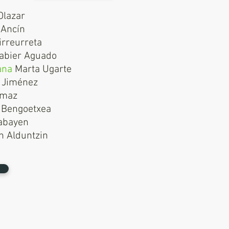
Olazar
 Ancín
irreurreta
abier Aguado
lana
Marta Ugarte
 Jiménez
Imaz
 Bengoetxea
abayen
n Alduntzin