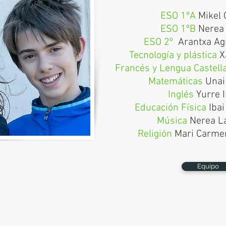
ESO 1ºA
Mikel 
ESO 1ºB
Nerea
ESO 2º
Arantxa Ag
Tecnología y plástica
X
Francés y Lengua Castel
Matemáticas
Unai
Inglés
Yurre 
Educación Física
Ibai
Música
Nerea L
Religión
Mari Carme
Equipo