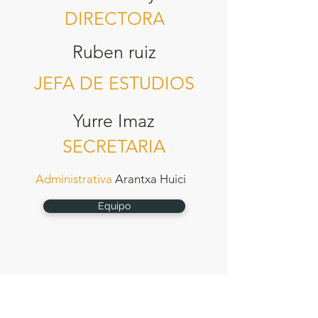
DIRECTORA
Ruben ruiz
JEFA DE ESTUDIOS
Yurre Imaz
SECRETARIA
Administrativa
Arantxa Huici
Equipo
Errotaldea 32, · 31870 Lekunberri
Telf.
948 63 36 61
(Secretaría:
9.00 - 13.00)
cplekumb@educacion.navarra.es